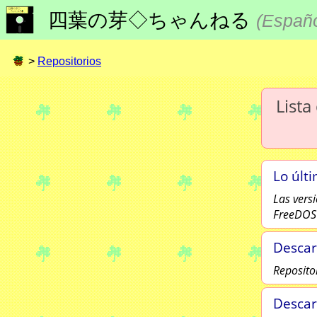
四葉の芽◇ちゃんねる
(
Españ
>
Repositorios
Lista
Lo últ
Las vers
FreeDOS
Descar
Reposito
Descar