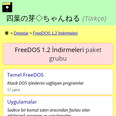
四葉の芽◇ちゃんねる
(
Türkçe
)
>
Depolar
>
FreeDOS 1.2 İndirmeleri
FreeDOS 1.2 İndirmeleri
paket
grubu
Temel FreeDOS
Klasik DOS işlevlerini sağlayan programlar
57
paket
Uygulamalar
Sadece bir komut satırı aracından fazlası olan
etkileşimli program ve uygulamalar