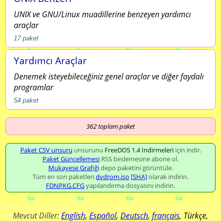
UNIX ve GNU/Linux muadillerine benzeyen yardımcı
araçlar
17
paket
Yardımcı Araçlar
Denemek isteyebileceğiniz genel araçlar ve diğer faydalı
programlar
54
paket
362
toplam paket
Paket CSV unsuru
unsurunu
FreeDOS 1.4 İndirmeleri
için indir.
Paket Güncellemesi
RSS beslemesine abone ol.
Mukayese Grafiği
depo paketini görüntüle.
Tüm en son paketleri
dvdrom.iso
[SHA]
olarak indirin.
FDNPKG.CFG
yapılandırma dosyasını indirin.
Mevcut Diller:
English
,
Español
,
Deutsch
,
français
,
Türkçe
,