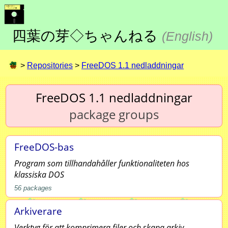
四葉の芽◇ちゃんねる
(
English
)
>
Repositories
>
FreeDOS 1.1 nedladdningar
FreeDOS 1.1 nedladdningar
package groups
FreeDOS-bas
Program som tillhandahåller funktionaliteten hos
klassiska DOS
56
packages
Arkiverare
Verktyg för att komprimera filer och skapa arkiv