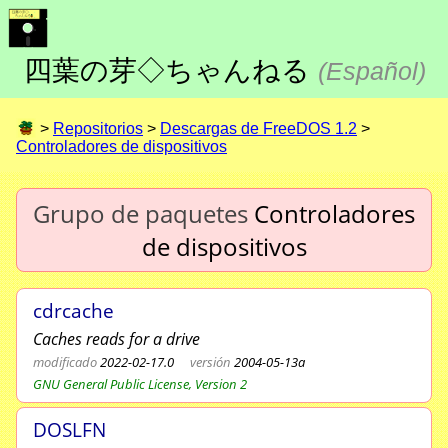
四葉の芽◇ちゃんねる
(
Español
)
>
Repositorios
>
Descargas de FreeDOS 1.2
>
Controladores de dispositivos
Grupo de paquetes
Controladores
de dispositivos
cdrcache
Caches reads for a drive
modificado
2022-02-17.0
versión
2004-05-13a
GNU General Public License, Version 2
DOSLFN