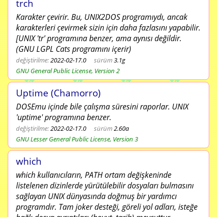
trch
Karakter çevirir. Bu, UNIX2DOS programıydı, ancak
karakterleri çevirmek sizin için daha fazlasını yapabilir.
[UNIX 'tr' programına benzer, ama aynısı değildir.
(GNU LGPL Cats programını içerir)
değiştirilme:
2022-02-17.0
sürüm
3.1g
GNU General Public License, Version 2
Uptime (Chamorro)
DOSEmu içinde bile çalışma süresini raporlar. UNIX
'uptime' programına benzer.
değiştirilme:
2022-02-17.0
sürüm
2.60a
GNU Lesser General Public License, Version 3
which
which kullanıcıların, PATH ortam değişkeninde
listelenen dizinlerde yürütülebilir dosyaları bulmasını
sağlayan UNIX dünyasında doğmuş bir yardımcı
programdır. Tam joker desteği, göreli yol adları, isteğe