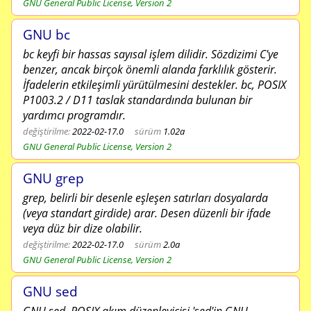
GNU General Public License, Version 2
GNU bc
bc keyfi bir hassas sayısal işlem dilidir. Sözdizimi C'ye
benzer, ancak birçok önemli alanda farklılık gösterir.
İfadelerin etkileşimli yürütülmesini destekler. bc, POSIX
P1003.2 / D11 taslak standardında bulunan bir
yardımcı programdır.
değiştirilme:
2022-02-17.0
sürüm
1.02a
GNU General Public License, Version 2
GNU grep
grep, belirli bir desenle eşleşen satırları dosyalarda
(veya standart girdide) arar. Desen düzenli bir ifade
veya düz bir dize olabilir.
değiştirilme:
2022-02-17.0
sürüm
2.0a
GNU General Public License, Version 2
GNU sed