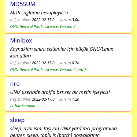
MD5SUM
MD5 sağlama hesaplayıcısı
değiştirilme:
2022-02-17.0
sürüm
3.0a
GNU General Public License, Version 2
Minibox
Kaynakları sınırlı sistemler için küçük GNU/Linux
komutları
değiştirilme:
2022-02-17.0
sürüm
0.7a
GNU General Public License, Version 2 and 3
nro
UNIX üzerinde nroff'a benzer bir metin işleyicisi
değiştirilme:
2022-02-17.0
sürüm
1.2a
Public Domain
sleep
sleep, aynı ismi taşıyan UNIX yardımcı programına
benzer. sleep, toplu iş (batch) dosyalarının