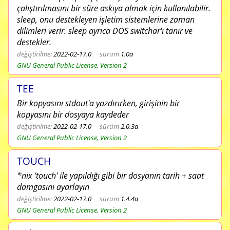
çalıştırılmasını bir süre askıya almak için kullanılabilir.
sleep, onu destekleyen işletim sistemlerine zaman
dilimleri verir. sleep ayrıca DOS switchar'ı tanır ve
destekler.
değiştirilme:
2022-02-17.0
sürüm
1.0a
GNU General Public License, Version 2
TEE
Bir kopyasını stdout'a yazdırırken, girişinin bir
kopyasını bir dosyaya kaydeder
değiştirilme:
2022-02-17.0
sürüm
2.0.3a
GNU General Public License, Version 2
TOUCH
*nix 'touch' ile yapıldığı gibi bir dosyanın tarih + saat
damgasını ayarlayın
değiştirilme:
2022-02-17.0
sürüm
1.4.4a
GNU General Public License, Version 2