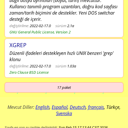
bağlı dosya ayrıntıları (boyut, tarih) mevcuttur.
Kullanıcı tanımlı program uzantıları, doğru kod sayfası
zaman/tarih biçimini de destekler. Yeni DOS switchar
desteği de içerir.
değiştirilme:
2022-02-17.0
sürüm
2.1a
GNU General Public License, Version 2
XGREP
Düzenli ifadeleri destekleyen hızlı UNIX benzeri 'grep'
klonu
değiştirilme:
2022-02-17.0
sürüm
1.03a
Zero Clause BSD License
17
paket
Mevcut Diller:
English
,
Español
,
Deutsch
,
français
,
Türkçe
,
Svenska
Sayfa en son şu tarihte değiştirildi:
Sun Feb 15 17:13:44 CST 2026