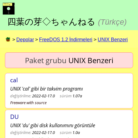
四葉の芽◇ちゃんねる
(
Türkçe
)
>
Depolar
>
FreeDOS 1.2 İndirmeleri
>
UNIX Benzeri
Paket grubu
UNIX Benzeri
cal
UNIX 'cal' gibi bir takvim programı
değiştirilme:
2022-02-17.0
sürüm
1.07a
Freeware with source
DU
UNIX 'du' gibi disk kullanımını görüntüle
değiştirilme:
2022-02-17.0
sürüm
1.0a