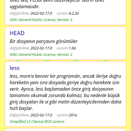
GNU sed, POSIX akım düzenleyicisi 'sed'in GNU
uygulamasıdır.
değiştirilme:
2022-02-17.0
sürüm
4.2.2a
GNU General Public License, Version 3
HEAD
Bir dosyanın parçasını görüntüler
değiştirilme:
2022-02-17.0
sürüm
1.0a
GNU General Public License, Version 2
less
less, more'a benzer bir programdır, ancak ileriye doğru
hareketin yanı sıra dosyada geriye doğru harekete izin
verir. Ayrıca, less başlamadan önce giriş dosyasının
tamamını okumak zorunda kalmaz, bu nedenle büyük
giriş dosyaları ile vi gibi metin düzenleyicilerinden daha
hızlı başlar.
değiştirilme:
2022-02-17.0
sürüm
291a
Simplified (2-Clause) BSD License